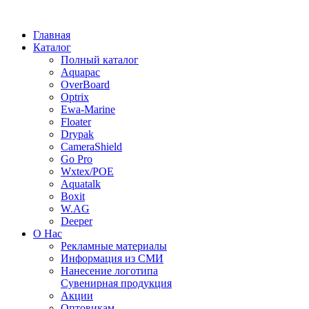
Главная
Каталог
Полный каталог
Aquapac
OverBoard
Optrix
Ewa-Marine
Floater
Drypak
CameraShield
Go Pro
Wxtex/POE
Aquatalk
Boxit
W.AG
Deeper
О Нас
Рекламные материалы
Информация из СМИ
Нанесение логотипа
Сувенирная продукция
Акции
Оптовикам