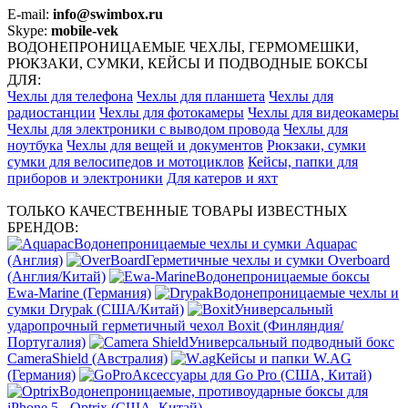
E-mail:
info@swimbox.ru
Skype:
mobile-vek
ВОДОНЕПРОНИЦАЕМЫЕ ЧЕХЛЫ, ГЕРМОМЕШКИ,
РЮКЗАКИ, СУМКИ, КЕЙСЫ И ПОДВОДНЫЕ БОКСЫ
ДЛЯ:
Чехлы для телефона
Чехлы для планшета
Чехлы для
радиостанции
Чехлы для фотокамеры
Чехлы для видеокамеры
Чехлы для электроники с выводом провода
Чехлы для
ноутбука
Чехлы для вещей и документов
Рюкзаки, сумки
сумки для велосипедов и мотоциклов
Кейсы, папки для
приборов и электроники
Для катеров и яхт
ТОЛЬКО КАЧЕСТВЕННЫЕ ТОВАРЫ ИЗВЕСТНЫХ
БРЕНДОВ:
Водонепроницаемые чехлы и сумки Aquapac
(Англия)
Герметичные чехлы и сумки Overboard
(Англия/Китай)
Водонепроницаемые боксы
Ewa-Marine (Германия)
Водонепроницаемые чехлы и
сумки Drypak (США/Китай)
Универсальный
ударопрочный герметичный чехол Boxit (Финляндия/
Португалия)
Универсальный подводный бокс
CameraShield (Австралия)
Кейсы и папки W.AG
(Германия)
Аксессуары для Go Pro (США, Китай)
Водонепроницаемые, противоударные боксы для
iPhone 5 - Optrix (США, Китай)