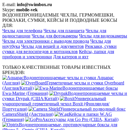
E-mail:
info@swimbox.ru
Skype:
mobile-vek
ВОДОНЕПРОНИЦАЕМЫЕ ЧЕХЛЫ, ГЕРМОМЕШКИ,
РЮКЗАКИ, СУМКИ, КЕЙСЫ И ПОДВОДНЫЕ БОКСЫ
ДЛЯ:
Чехлы для телефона
Чехлы для планшета
Чехлы для
радиостанции
Чехлы для фотокамеры
Чехлы для видеокамеры
Чехлы для электроники с выводом провода
Чехлы для
ноутбука
Чехлы для вещей и документов
Рюкзаки, сумки
сумки для велосипедов и мотоциклов
Кейсы, папки для
приборов и электроники
Для катеров и яхт
ТОЛЬКО КАЧЕСТВЕННЫЕ ТОВАРЫ ИЗВЕСТНЫХ
БРЕНДОВ:
Водонепроницаемые чехлы и сумки Aquapac
(Англия)
Герметичные чехлы и сумки Overboard
(Англия/Китай)
Водонепроницаемые боксы
Ewa-Marine (Германия)
Водонепроницаемые чехлы и
сумки Drypak (США/Китай)
Универсальный
ударопрочный герметичный чехол Boxit (Финляндия/
Португалия)
Универсальный подводный бокс
CameraShield (Австралия)
Кейсы и папки W.AG
(Германия)
Аксессуары для Go Pro (США, Китай)
Водонепроницаемые, противоударные боксы для
iPhone 5 - Optrix (США, Китай)