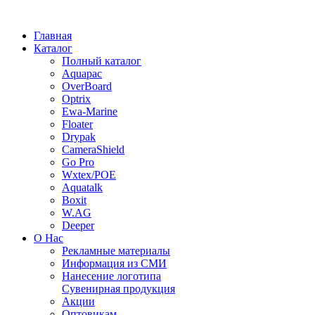
Главная
Каталог
Полный каталог
Aquapac
OverBoard
Optrix
Ewa-Marine
Floater
Drypak
CameraShield
Go Pro
Wxtex/POE
Aquatalk
Boxit
W.AG
Deeper
О Нас
Рекламные материалы
Информация из СМИ
Нанесение логотипа
Сувенирная продукция
Акции
Оптовикам