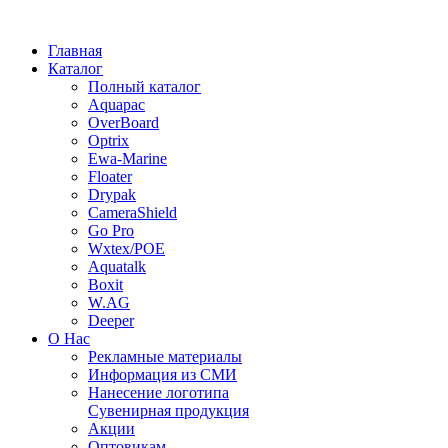
Главная
Каталог
Полный каталог
Aquapac
OverBoard
Optrix
Ewa-Marine
Floater
Drypak
CameraShield
Go Pro
Wxtex/POE
Aquatalk
Boxit
W.AG
Deeper
О Нас
Рекламные материалы
Информация из СМИ
Нанесение логотипа
Сувенирная продукция
Акции
Оптовикам