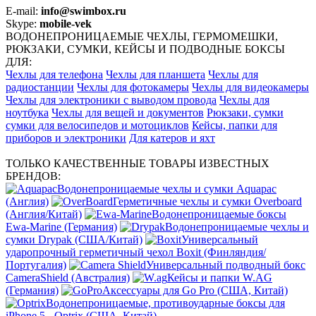
E-mail:
info@swimbox.ru
Skype:
mobile-vek
ВОДОНЕПРОНИЦАЕМЫЕ ЧЕХЛЫ, ГЕРМОМЕШКИ,
РЮКЗАКИ, СУМКИ, КЕЙСЫ И ПОДВОДНЫЕ БОКСЫ
ДЛЯ:
Чехлы для телефона
Чехлы для планшета
Чехлы для
радиостанции
Чехлы для фотокамеры
Чехлы для видеокамеры
Чехлы для электроники с выводом провода
Чехлы для
ноутбука
Чехлы для вещей и документов
Рюкзаки, сумки
сумки для велосипедов и мотоциклов
Кейсы, папки для
приборов и электроники
Для катеров и яхт
ТОЛЬКО КАЧЕСТВЕННЫЕ ТОВАРЫ ИЗВЕСТНЫХ
БРЕНДОВ:
Водонепроницаемые чехлы и сумки Aquapac
(Англия)
Герметичные чехлы и сумки Overboard
(Англия/Китай)
Водонепроницаемые боксы
Ewa-Marine (Германия)
Водонепроницаемые чехлы и
сумки Drypak (США/Китай)
Универсальный
ударопрочный герметичный чехол Boxit (Финляндия/
Португалия)
Универсальный подводный бокс
CameraShield (Австралия)
Кейсы и папки W.AG
(Германия)
Аксессуары для Go Pro (США, Китай)
Водонепроницаемые, противоударные боксы для
iPhone 5 - Optrix (США, Китай)