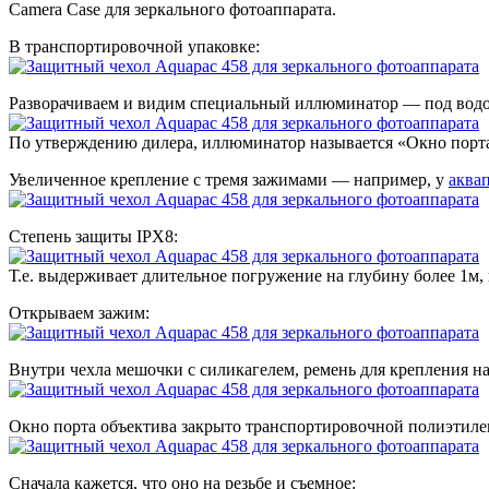
Camera Case для зеркального фотоаппарата.
В транспортировочной упаковке:
Разворачиваем и видим специальный иллюминатор — под водой 
По утверждению дилера, иллюминатор называется «Окно порта 
Увеличенное крепление с тремя зажимами — например, у
аква
Степень защиты IPX8:
Т.е. выдерживает длительное погружение на глубину более 1м
Открываем зажим:
Внутри чехла мешочки с силикагелем, ремень для крепления н
Окно порта объектива закрыто транспортировочной полиэтиле
Сначала кажется, что оно на резьбе и съемное: