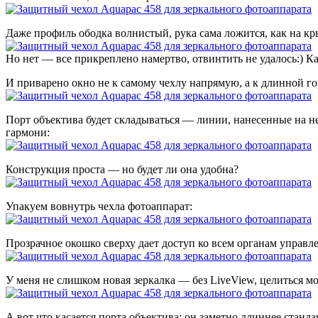
Даже профиль ободка волнистый, рука сама ложится, как на кр
Но нет — все прикреплено намертво, отвинтить не удалось:) Ка
И приварено окно не к самому чехлу напрямую, а к длинной го
Порт объектива будет складываться — линии, нанесенные на не
гармони:
Конструкция проста — но будет ли она удобна?
Упакуем вовнутрь чехла фотоаппарат:
Прозрачное окошко сверху дает доступ ко всем органам управле
У меня не слишком новая зеркалка — без LiveView, целиться мо
А вот что касается порта объектива: он заметно длиннее станд