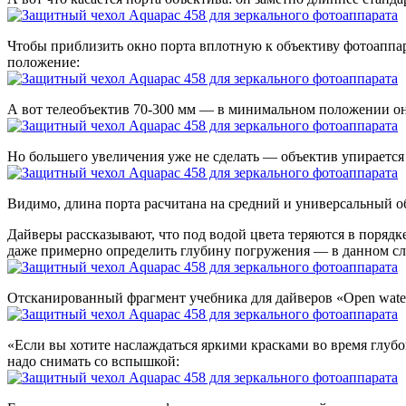
Чтобы приблизить окно порта вплотную к объективу фотоаппара
положение:
А вот телеобъектив 70-300 мм — в минимальном положении он 
Но большего увеличения уже не сделать — объектив упирается 
Видимо, длина порта расчитана на средний и универсальный о
Дайверы рассказывают, что под водой цвета теряются в порядк
даже примерно определить глубину погружения — в данном слу
Отсканированный фрагмент учебника для дайверов «Open wate
«Если вы хотите наслаждаться яркими красками во время глубо
надо снимать со вспышкой: