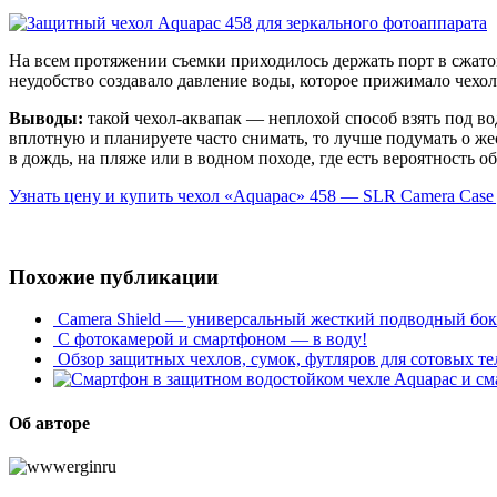
На всем протяжении съемки приходилось держать порт в сжат
неудобство создавало давление воды, которое прижимало чехол
Выводы:
такой чехол-аквапак — неплохой способ взять под во
вплотную и планируете часто снимать, то лучше подумать о жес
в дождь, на пляже или в водном походе, где есть вероятность об
Узнать цену и купить чехол «Aquapac» 458 — SLR Camera Case
Похожие публикации
Camera Shield — универсальный жесткий подводный бок
С фотокамерой и смартфоном — в воду!
Обзор защитных чехлов, сумок, футляров для сотовых т
Aquapac и с
Об авторе