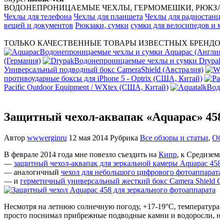
ВОДОНЕПРОНИЦАЕМЫЕ ЧЕХЛЫ, ГЕРМОМЕШКИ, РЮКЗАК
Чехлы для телефона
Чехлы для планшета
Чехлы для радиостан
вещей и документов
Рюкзаки, сумки
сумки для велосипедов и
ТОЛЬКО КАЧЕСТВЕННЫЕ ТОВАРЫ ИЗВЕСТНЫХ БРЕНДО
Водонепроницаемые чехлы и сумки Aquapac (Англи
(Германия)
Водонепроницаемые чехлы и сумки Dryp
Универсальный подводный бокс CameraShield (Австралия)
противоударные боксы для iPhone 5 - Optrix (США, Китай)
Pacific Outdoor Equipment / WXtex (США, Китай)
Вод
Защитный чехол-аквапак «Aquapac» 45
Автор
wwwerginru
12 мая 2014 Рубрика
Все обзоры и статьи
,
О
В феврале 2014 года мне повезло съездить на
Кипр
, к Средизем
—
защитный чехол-аквапак для зеркальной камеры Aquapac 45
— аналогичный
чехол для небольшого цифрового фотоаппарата
— и
герметичный универсальный жесткий бокс Camera Shield 
Несмотря на летнюю солнечную погоду, +17-19°C, температура
просто поснимал прибрежные подводные камни и водоросли, на 