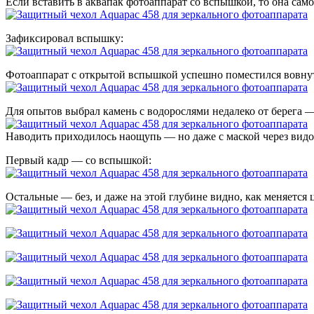
Если вставить в аквапак фотоаппарат со вспышкой, то она сам
Зафиксировал вспышку:
Фотоаппарат с открытой вспышкой успешно поместился вовну
Для опытов выбрал камень с водорослями недалеко от берега —
Наводить приходилось наощупь — но даже с маской через видо
Первый кадр — со вспышкой:
Остальные — без, и даже на этой глубине видно, как меняется 