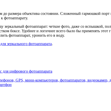
ом до размера объектива состоянии. Сложенный гармошкой порт
 к фотоаппарату.
ду зеркальный фотоаппарат: четкие фото, даже со вспышкой, по
тком боксе. Удобнее и логичнее всего было бы применять этот г
лить фотоаппарат, уронить его в воду.
 для зеркального фотоаппарата
.
с для цифрового фотоаппарата
елефонов, GPS, мини-компьютеров, фотоаппаратов, видеокамер, 
мартфон