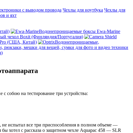
ектроники с выводом провода
Чехлы для ноутбука
Чехлы для
ов и яхт
итай)
Водонепроницаемые боксы Ewa-Marine
й чехол Boxit (Финляндия/Португалия)
 Pro (США, Китай)
Водонепроницаемые,
, рюкзаки, мешки для вещей, сумки для фото и видео техники
я)
отоаппарата
не с собою на тестирование три устройства:
о, не испытал все три приспособления в полном объеме —
 бы хотел с рассказа о защитном чехле Aquapac 458 — SLR