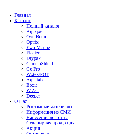
Главная
Каталог
Полный каталог
Aquapac
OverBoard
Optrix
Ewa-Marine
Floater
Drypak
CameraShield
Go Pro
Wxtex/POE
Aquatalk
Boxit
W.AG
Deeper
О Нас
Рекламные материалы
Информация из СМИ
Нанесение логотипа
Сувенирная продукция
Акции
Оптовикам