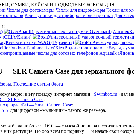
И, СУМКИ, КЕЙСЫ И ПОДВОДНЫЕ БОКСЫ ДЛЯ:
ции
Чехлы для фотокамеры
Чехлы для видеокамеры
Чехлы для эл
 мотоциклов
Кейсы, папки для приборов и электроники
Для катер
В:
я)
Герметичные чехлы и сумки Overboard (Англия/К
ak (США/Китай)
Универсальный ударопрочный герметичны
Кейсы и папки W.AG (Германия)
Аксессуары для Go
Водонепроницаемые баулы, сумки
онепроницаемые чехлы для сотовых телефонов Aquatalk (Япони
8 — SLR Camera Case для зеркального ф
бзоры
,
Последние статьи блога
ному морю; в эту поездку интернет-магазин «
Swimbox.ru
» дал м
8 — SLR Camera Case
;
 Aquapac 420 — Small Camera Case
;
CS-Y
для цифровой «мыльницы» такого же размера.
 моря была не более +16°C — с маской не нырял, соответственн
них растущие. Но обо всем по порядку — и начать свой обзор я