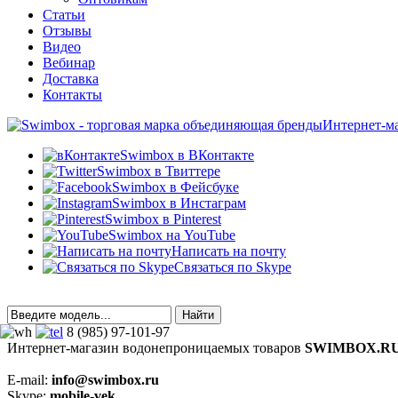
Статьи
Отзывы
Видео
Вебинар
Доставка
Контакты
Интернет-м
Swimbox в ВКонтакте
Swimbox в Твиттере
Swimbox в Фейсбуке
Swimbox в Инстаграм
Swimbox в Pinterest
Swimbox на YouTube
Написать на почту
Связаться по Skype
8 (985) 97-101-97
Интернет-магазин водонепроницаемых товаров
SWIMBOX.R
E-mail:
info@swimbox.ru
Skype:
mobile-vek