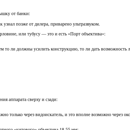
ышку от банки:
к узнал позже от дилера, приварено ультразвуком.
рловине, или тубусу — это и есть «Порт объектива»:
м то ли должны усилить конструкцию, то ли дать возможность л
ния аппарата сверху и сзади:
жно только через видоискатель, и это вполне возможно через ок
артного «китового» объектива 18-55 мм: