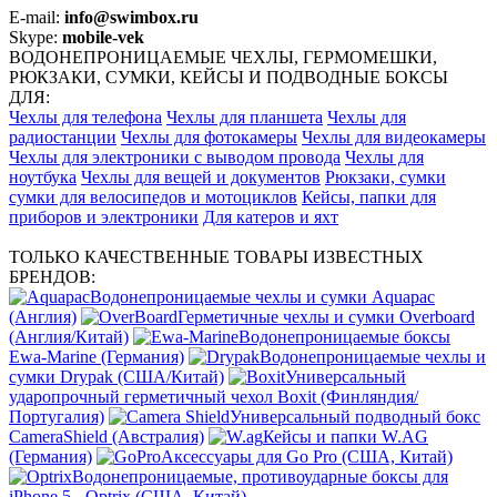
E-mail:
info@swimbox.ru
Skype:
mobile-vek
ВОДОНЕПРОНИЦАЕМЫЕ ЧЕХЛЫ, ГЕРМОМЕШКИ,
РЮКЗАКИ, СУМКИ, КЕЙСЫ И ПОДВОДНЫЕ БОКСЫ
ДЛЯ:
Чехлы для телефона
Чехлы для планшета
Чехлы для
радиостанции
Чехлы для фотокамеры
Чехлы для видеокамеры
Чехлы для электроники с выводом провода
Чехлы для
ноутбука
Чехлы для вещей и документов
Рюкзаки, сумки
сумки для велосипедов и мотоциклов
Кейсы, папки для
приборов и электроники
Для катеров и яхт
ТОЛЬКО КАЧЕСТВЕННЫЕ ТОВАРЫ ИЗВЕСТНЫХ
БРЕНДОВ:
Водонепроницаемые чехлы и сумки Aquapac
(Англия)
Герметичные чехлы и сумки Overboard
(Англия/Китай)
Водонепроницаемые боксы
Ewa-Marine (Германия)
Водонепроницаемые чехлы и
сумки Drypak (США/Китай)
Универсальный
ударопрочный герметичный чехол Boxit (Финляндия/
Португалия)
Универсальный подводный бокс
CameraShield (Австралия)
Кейсы и папки W.AG
(Германия)
Аксессуары для Go Pro (США, Китай)
Водонепроницаемые, противоударные боксы для
iPhone 5 - Optrix (США, Китай)