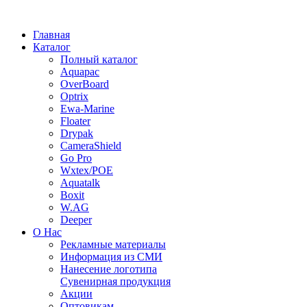
Главная
Каталог
Полный каталог
Aquapac
OverBoard
Optrix
Ewa-Marine
Floater
Drypak
CameraShield
Go Pro
Wxtex/POE
Aquatalk
Boxit
W.AG
Deeper
О Нас
Рекламные материалы
Информация из СМИ
Нанесение логотипа
Сувенирная продукция
Акции
Оптовикам