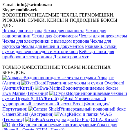
E-mail:
info@swimbox.ru
Skype:
mobile-vek
ВОДОНЕПРОНИЦАЕМЫЕ ЧЕХЛЫ, ГЕРМОМЕШКИ,
РЮКЗАКИ, СУМКИ, КЕЙСЫ И ПОДВОДНЫЕ БОКСЫ
ДЛЯ:
Чехлы для телефона
Чехлы для планшета
Чехлы для
радиостанции
Чехлы для фотокамеры
Чехлы для видеокамеры
Чехлы для электроники с выводом провода
Чехлы для
ноутбука
Чехлы для вещей и документов
Рюкзаки, сумки
сумки для велосипедов и мотоциклов
Кейсы, папки для
приборов и электроники
Для катеров и яхт
ТОЛЬКО КАЧЕСТВЕННЫЕ ТОВАРЫ ИЗВЕСТНЫХ
БРЕНДОВ:
Водонепроницаемые чехлы и сумки Aquapac
(Англия)
Герметичные чехлы и сумки Overboard
(Англия/Китай)
Водонепроницаемые боксы
Ewa-Marine (Германия)
Водонепроницаемые чехлы и
сумки Drypak (США/Китай)
Универсальный
ударопрочный герметичный чехол Boxit (Финляндия/
Португалия)
Универсальный подводный бокс
CameraShield (Австралия)
Кейсы и папки W.AG
(Германия)
Аксессуары для Go Pro (США, Китай)
Водонепроницаемые, противоударные боксы для
iPhone 5 - Optrix (США, Китай)