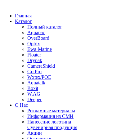
Главная
Каталог
Полный каталог
Aquapac
OverBoard
Optrix
Ewa-Marine
Floater
Drypak
CameraShield
Go Pro
Wxtex/POE
Aquatalk
Boxit
W.AG
Deeper
О Нас
Рекламные материалы
Информация из СМИ
Нанесение логотипа
Сувенирная продукция
Акции
Оптовикам