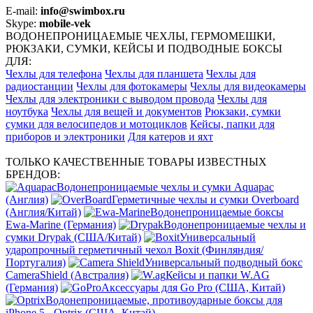
E-mail:
info@swimbox.ru
Skype:
mobile-vek
ВОДОНЕПРОНИЦАЕМЫЕ ЧЕХЛЫ, ГЕРМОМЕШКИ,
РЮКЗАКИ, СУМКИ, КЕЙСЫ И ПОДВОДНЫЕ БОКСЫ
ДЛЯ:
Чехлы для телефона
Чехлы для планшета
Чехлы для
радиостанции
Чехлы для фотокамеры
Чехлы для видеокамеры
Чехлы для электроники с выводом провода
Чехлы для
ноутбука
Чехлы для вещей и документов
Рюкзаки, сумки
сумки для велосипедов и мотоциклов
Кейсы, папки для
приборов и электроники
Для катеров и яхт
ТОЛЬКО КАЧЕСТВЕННЫЕ ТОВАРЫ ИЗВЕСТНЫХ
БРЕНДОВ:
Водонепроницаемые чехлы и сумки Aquapac
(Англия)
Герметичные чехлы и сумки Overboard
(Англия/Китай)
Водонепроницаемые боксы
Ewa-Marine (Германия)
Водонепроницаемые чехлы и
сумки Drypak (США/Китай)
Универсальный
ударопрочный герметичный чехол Boxit (Финляндия/
Португалия)
Универсальный подводный бокс
CameraShield (Австралия)
Кейсы и папки W.AG
(Германия)
Аксессуары для Go Pro (США, Китай)
Водонепроницаемые, противоударные боксы для
iPhone 5 - Optrix (США, Китай)