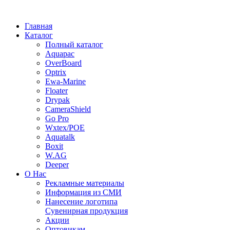
Главная
Каталог
Полный каталог
Aquapac
OverBoard
Optrix
Ewa-Marine
Floater
Drypak
CameraShield
Go Pro
Wxtex/POE
Aquatalk
Boxit
W.AG
Deeper
О Нас
Рекламные материалы
Информация из СМИ
Нанесение логотипа
Сувенирная продукция
Акции
Оптовикам