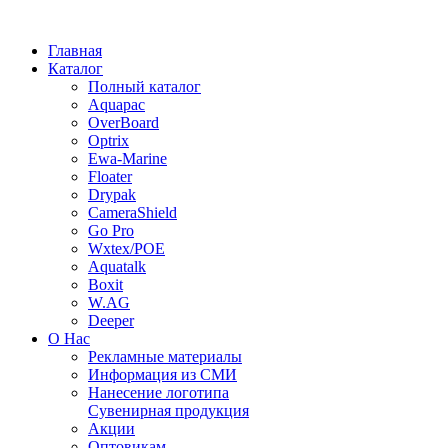
Главная
Каталог
Полный каталог
Aquapac
OverBoard
Optrix
Ewa-Marine
Floater
Drypak
CameraShield
Go Pro
Wxtex/POE
Aquatalk
Boxit
W.AG
Deeper
О Нас
Рекламные материалы
Информация из СМИ
Нанесение логотипа
Сувенирная продукция
Акции
Оптовикам