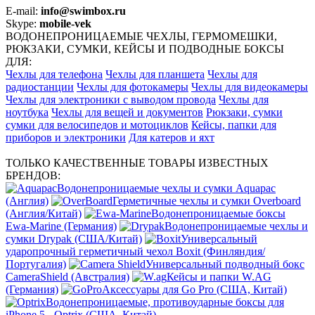
E-mail:
info@swimbox.ru
Skype:
mobile-vek
ВОДОНЕПРОНИЦАЕМЫЕ ЧЕХЛЫ, ГЕРМОМЕШКИ,
РЮКЗАКИ, СУМКИ, КЕЙСЫ И ПОДВОДНЫЕ БОКСЫ
ДЛЯ:
Чехлы для телефона
Чехлы для планшета
Чехлы для
радиостанции
Чехлы для фотокамеры
Чехлы для видеокамеры
Чехлы для электроники с выводом провода
Чехлы для
ноутбука
Чехлы для вещей и документов
Рюкзаки, сумки
сумки для велосипедов и мотоциклов
Кейсы, папки для
приборов и электроники
Для катеров и яхт
ТОЛЬКО КАЧЕСТВЕННЫЕ ТОВАРЫ ИЗВЕСТНЫХ
БРЕНДОВ:
Водонепроницаемые чехлы и сумки Aquapac
(Англия)
Герметичные чехлы и сумки Overboard
(Англия/Китай)
Водонепроницаемые боксы
Ewa-Marine (Германия)
Водонепроницаемые чехлы и
сумки Drypak (США/Китай)
Универсальный
ударопрочный герметичный чехол Boxit (Финляндия/
Португалия)
Универсальный подводный бокс
CameraShield (Австралия)
Кейсы и папки W.AG
(Германия)
Аксессуары для Go Pro (США, Китай)
Водонепроницаемые, противоударные боксы для
iPhone 5 - Optrix (США, Китай)