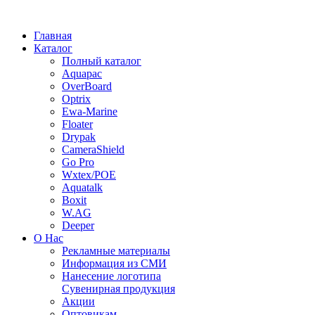
Главная
Каталог
Полный каталог
Aquapac
OverBoard
Optrix
Ewa-Marine
Floater
Drypak
CameraShield
Go Pro
Wxtex/POE
Aquatalk
Boxit
W.AG
Deeper
О Нас
Рекламные материалы
Информация из СМИ
Нанесение логотипа
Сувенирная продукция
Акции
Оптовикам