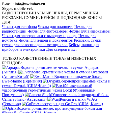
E-mail:
info@swimbox.ru
Skype:
mobile-vek
ВОДОНЕПРОНИЦАЕМЫЕ ЧЕХЛЫ, ГЕРМОМЕШКИ,
РЮКЗАКИ, СУМКИ, КЕЙСЫ И ПОДВОДНЫЕ БОКСЫ
ДЛЯ:
Чехлы для телефона
Чехлы для планшета
Чехлы для
радиостанции
Чехлы для фотокамеры
Чехлы для видеокамеры
Чехлы для электроники с выводом провода
Чехлы для
ноутбука
Чехлы для вещей и документов
Рюкзаки, сумки
сумки для велосипедов и мотоциклов
Кейсы, папки для
приборов и электроники
Для катеров и яхт
ТОЛЬКО КАЧЕСТВЕННЫЕ ТОВАРЫ ИЗВЕСТНЫХ
БРЕНДОВ:
Водонепроницаемые чехлы и сумки Aquapac
(Англия)
Герметичные чехлы и сумки Overboard
(Англия/Китай)
Водонепроницаемые боксы
Ewa-Marine (Германия)
Водонепроницаемые чехлы и
сумки Drypak (США/Китай)
Универсальный
ударопрочный герметичный чехол Boxit (Финляндия/
Португалия)
Универсальный подводный бокс
CameraShield (Австралия)
Кейсы и папки W.AG
(Германия)
Аксессуары для Go Pro (США, Китай)
Водонепроницаемые, противоударные боксы для
iPhone 5 - Optrix (США, Китай)