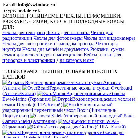
E-mail:
info@swimbox.ru
Skype:
mobile-vek
ВОДОНЕПРОНИЦАЕМЫЕ ЧЕХЛЫ, ГЕРМОМЕШКИ,
РЮКЗАКИ, СУМКИ, КЕЙСЫ И ПОДВОДНЫЕ БОКСЫ
ДЛЯ:
Чехлы для телефона
Чехлы для планшета
Чехлы для
радиостанции
Чехлы для фотокамеры
Чехлы для видеокамеры
Чехлы для электроники с выводом провода
Чехлы для
ноутбука
Чехлы для вещей и документов
Рюкзаки, сумки
сумки для велосипедов и мотоциклов
Кейсы, папки для
приборов и электроники
Для катеров и яхт
ТОЛЬКО КАЧЕСТВЕННЫЕ ТОВАРЫ ИЗВЕСТНЫХ
БРЕНДОВ:
Водонепроницаемые чехлы и сумки Aquapac
(Англия)
Герметичные чехлы и сумки Overboard
(Англия/Китай)
Водонепроницаемые боксы
Ewa-Marine (Германия)
Водонепроницаемые чехлы и
сумки Drypak (США/Китай)
Универсальный
ударопрочный герметичный чехол Boxit (Финляндия/
Португалия)
Универсальный подводный бокс
CameraShield (Австралия)
Кейсы и папки W.AG
(Германия)
Аксессуары для Go Pro (США, Китай)
Водонепроницаемые, противоударные боксы для
iPhone 5 - Optrix (США, Китай)