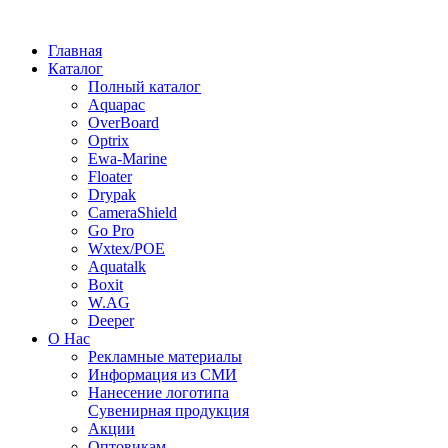
Главная
Каталог
Полный каталог
Aquapac
OverBoard
Optrix
Ewa-Marine
Floater
Drypak
CameraShield
Go Pro
Wxtex/POE
Aquatalk
Boxit
W.AG
Deeper
О Нас
Рекламные материалы
Информация из СМИ
Нанесение логотипа
Сувенирная продукция
Акции
Оптовикам