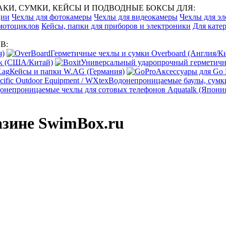
И, СУМКИ, КЕЙСЫ И ПОДВОДНЫЕ БОКСЫ ДЛЯ:
ции
Чехлы для фотокамеры
Чехлы для видеокамеры
Чехлы для эл
 мотоциклов
Кейсы, папки для приборов и электроники
Для катер
В:
я)
Герметичные чехлы и сумки Overboard (Англия/К
ak (США/Китай)
Универсальный ударопрочный герметичны
Кейсы и папки W.AG (Германия)
Аксессуары для Go
Водонепроницаемые баулы, сумки
онепроницаемые чехлы для сотовых телефонов Aquatalk (Япони
азине SwimBox.ru