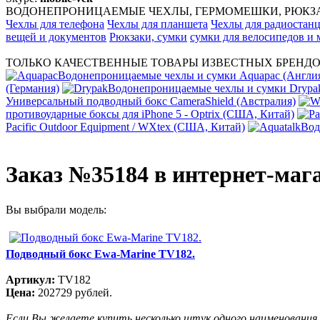
ВОДОНЕПРОНИЦАЕМЫЕ ЧЕХЛЫ, ГЕРМОМЕШКИ, РЮКЗАК
Чехлы для телефона
Чехлы для планшета
Чехлы для радиостан
вещей и документов
Рюкзаки, сумки
сумки для велосипедов и
ТОЛЬКО КАЧЕСТВЕННЫЕ ТОВАРЫ ИЗВЕСТНЫХ БРЕНДО
Водонепроницаемые чехлы и сумки Aquapac (Англи
(Германия)
Водонепроницаемые чехлы и сумки Dryp
Универсальный подводный бокс CameraShield (Австралия)
противоударные боксы для iPhone 5 - Optrix (США, Китай)
Pacific Outdoor Equipment / WXtex (США, Китай)
Вод
Заказ №35184 в интернет-маг
Вы выбрали модель:
Подводный бокс Ewa-Marine TV182.
Артикул:
TV182
Цена:
202729 рублей.
Если Вы желаете купить несколько штук одного наименования,