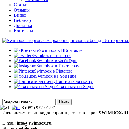
Статьи
Отзывы
Видео
Вебинар
Доставка
Контакты
Интернет-м
Swimbox в ВКонтакте
Swimbox в Твиттере
Swimbox в Фейсбуке
Swimbox в Инстаграм
Swimbox в Pinterest
Swimbox на YouTube
Написать на почту
Связаться по Skype
8 (985) 97-101-97
Интернет-магазин водонепроницаемых товаров
SWIMBOX.R
E-mail:
info@swimbox.ru
Skype:
mobile-vek