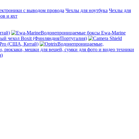
ектроники с выводом провода
Чехлы для ноутбука
Чехлы для
ов и яхт
итай)
Водонепроницаемые боксы Ewa-Marine
й чехол Boxit (Финляндия/Португалия)
 Pro (США, Китай)
Водонепроницаемые,
, рюкзаки, мешки для вещей, сумки для фото и видео техники
я)