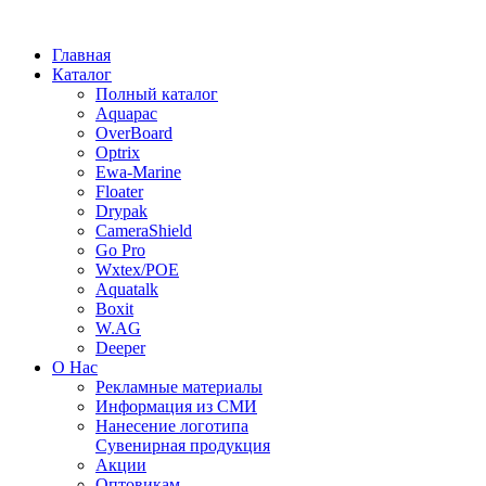
Главная
Каталог
Полный каталог
Aquapac
OverBoard
Optrix
Ewa-Marine
Floater
Drypak
CameraShield
Go Pro
Wxtex/POE
Aquatalk
Boxit
W.AG
Deeper
О Нас
Рекламные материалы
Информация из СМИ
Нанесение логотипа
Сувенирная продукция
Акции
Оптовикам