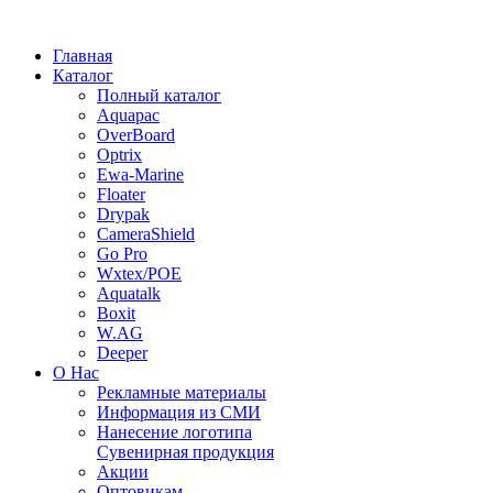
Главная
Каталог
Полный каталог
Aquapac
OverBoard
Optrix
Ewa-Marine
Floater
Drypak
CameraShield
Go Pro
Wxtex/POE
Aquatalk
Boxit
W.AG
Deeper
О Нас
Рекламные материалы
Информация из СМИ
Нанесение логотипа
Сувенирная продукция
Акции
Оптовикам