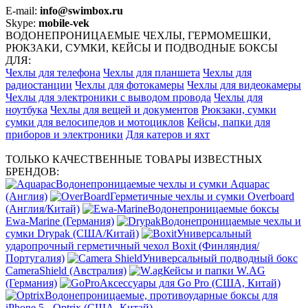
E-mail:
info@swimbox.ru
Skype:
mobile-vek
ВОДОНЕПРОНИЦАЕМЫЕ ЧЕХЛЫ, ГЕРМОМЕШКИ,
РЮКЗАКИ, СУМКИ, КЕЙСЫ И ПОДВОДНЫЕ БОКСЫ
ДЛЯ:
Чехлы для телефона
Чехлы для планшета
Чехлы для
радиостанции
Чехлы для фотокамеры
Чехлы для видеокамеры
Чехлы для электроники с выводом провода
Чехлы для
ноутбука
Чехлы для вещей и документов
Рюкзаки, сумки
сумки для велосипедов и мотоциклов
Кейсы, папки для
приборов и электроники
Для катеров и яхт
ТОЛЬКО КАЧЕСТВЕННЫЕ ТОВАРЫ ИЗВЕСТНЫХ
БРЕНДОВ:
Водонепроницаемые чехлы и сумки Aquapac
(Англия)
Герметичные чехлы и сумки Overboard
(Англия/Китай)
Водонепроницаемые боксы
Ewa-Marine (Германия)
Водонепроницаемые чехлы и
сумки Drypak (США/Китай)
Универсальный
ударопрочный герметичный чехол Boxit (Финляндия/
Португалия)
Универсальный подводный бокс
CameraShield (Австралия)
Кейсы и папки W.AG
(Германия)
Аксессуары для Go Pro (США, Китай)
Водонепроницаемые, противоударные боксы для
iPhone 5 - Optrix (США, Китай)