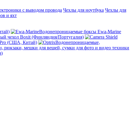
ектроники с выводом провода
Чехлы для ноутбука
Чехлы для
ов и яхт
итай)
Водонепроницаемые боксы Ewa-Marine
й чехол Boxit (Финляндия/Португалия)
 Pro (США, Китай)
Водонепроницаемые,
, рюкзаки, мешки для вещей, сумки для фото и видео техники
я)