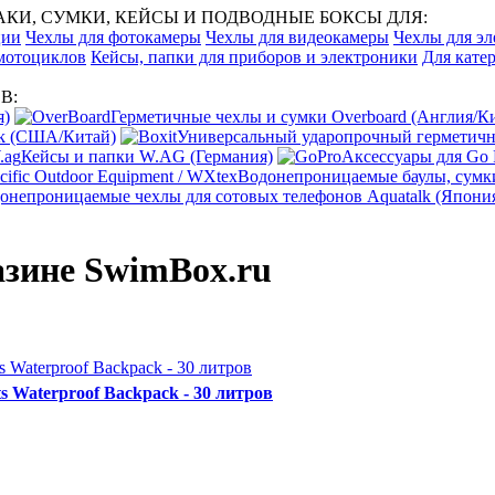
И, СУМКИ, КЕЙСЫ И ПОДВОДНЫЕ БОКСЫ ДЛЯ:
ции
Чехлы для фотокамеры
Чехлы для видеокамеры
Чехлы для эл
 мотоциклов
Кейсы, папки для приборов и электроники
Для катер
В:
я)
Герметичные чехлы и сумки Overboard (Англия/К
ak (США/Китай)
Универсальный ударопрочный герметичны
Кейсы и папки W.AG (Германия)
Аксессуары для Go
Водонепроницаемые баулы, сумки
онепроницаемые чехлы для сотовых телефонов Aquatalk (Япони
азине SwimBox.ru
 Waterproof Backpack - 30 литров