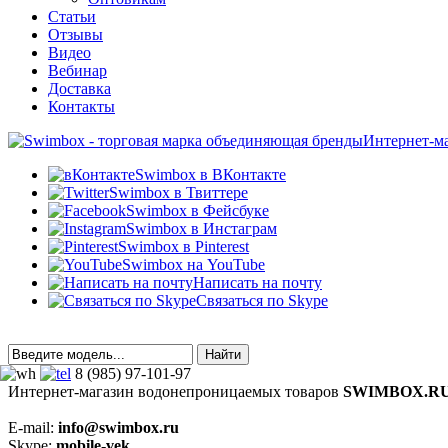
Статьи
Отзывы
Видео
Вебинар
Доставка
Контакты
Интернет-м
Swimbox в ВКонтакте
Swimbox в Твиттере
Swimbox в Фейсбуке
Swimbox в Инстаграм
Swimbox в Pinterest
Swimbox на YouTube
Написать на почту
Связаться по Skype
8 (985) 97-101-97
Интернет-магазин водонепроницаемых товаров
SWIMBOX.R
E-mail:
info@swimbox.ru
Skype:
mobile-vek