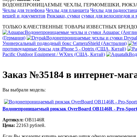
ВОДОНЕПРОНИЦАЕМЫЕ ЧЕХЛЫ, ГЕРМОМЕШКИ, РЮКЗАК
Чехлы для телефона
Чехлы для планшета
Чехлы для радиостан
вещей и документов
Рюкзаки, сумки
сумки для велосипедов и
ТОЛЬКО КАЧЕСТВЕННЫЕ ТОВАРЫ ИЗВЕСТНЫХ БРЕНДО
Водонепроницаемые чехлы и сумки Aquapac (Англи
(Германия)
Водонепроницаемые чехлы и сумки Dryp
Универсальный подводный бокс CameraShield (Австралия)
противоударные боксы для iPhone 5 - Optrix (США, Китай)
Pacific Outdoor Equipment / WXtex (США, Китай)
Вод
Заказ №35184 в интернет-маг
Вы выбрали модель:
Водонепроницаемый рюкзак OverBoard OB1146R - Pro-Sports
Артикул:
OB1146R
Цена:
22163 рублей.
Если Вы желаете купить несколько штук одного наименования,