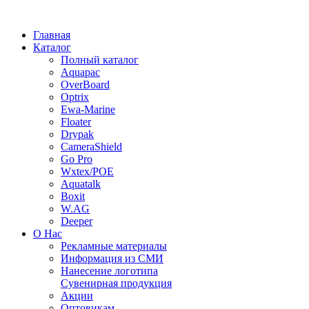
Главная
Каталог
Полный каталог
Aquapac
OverBoard
Optrix
Ewa-Marine
Floater
Drypak
CameraShield
Go Pro
Wxtex/POE
Aquatalk
Boxit
W.AG
Deeper
О Нас
Рекламные материалы
Информация из СМИ
Нанесение логотипа
Сувенирная продукция
Акции
Оптовикам