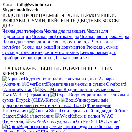
E-mail:
info@swimbox.ru
Skype:
mobile-vek
ВОДОНЕПРОНИЦАЕМЫЕ ЧЕХЛЫ, ГЕРМОМЕШКИ,
РЮКЗАКИ, СУМКИ, КЕЙСЫ И ПОДВОДНЫЕ БОКСЫ
ДЛЯ:
Чехлы для телефона
Чехлы для планшета
Чехлы для
радиостанции
Чехлы для фотокамеры
Чехлы для видеокамеры
Чехлы для электроники с выводом провода
Чехлы для
ноутбука
Чехлы для вещей и документов
Рюкзаки, сумки
сумки для велосипедов и мотоциклов
Кейсы, папки для
приборов и электроники
Для катеров и яхт
ТОЛЬКО КАЧЕСТВЕННЫЕ ТОВАРЫ ИЗВЕСТНЫХ
БРЕНДОВ:
Водонепроницаемые чехлы и сумки Aquapac
(Англия)
Герметичные чехлы и сумки Overboard
(Англия/Китай)
Водонепроницаемые боксы
Ewa-Marine (Германия)
Водонепроницаемые чехлы и
сумки Drypak (США/Китай)
Универсальный
ударопрочный герметичный чехол Boxit (Финляндия/
Португалия)
Универсальный подводный бокс
CameraShield (Австралия)
Кейсы и папки W.AG
(Германия)
Аксессуары для Go Pro (США, Китай)
Водонепроницаемые, противоударные боксы для
iPhone 5 - Optrix (США, Китай)