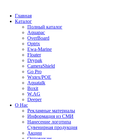
Главная
Каталог
Полный каталог
Aquapac
OverBoard
Optrix
Ewa-Marine
Floater
Drypak
CameraShield
Go Pro
Wxtex/POE
Aquatalk
Boxit
W.AG
Deeper
О Нас
Рекламные материалы
Информация из СМИ
Нанесение логотипа
Сувенирная продукция
Акции
Оптовикам