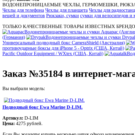
ВОДОНЕПРОНИЦАЕМЫЕ ЧЕХЛЫ, ГЕРМОМЕШКИ, РЮКЗАК
Чехлы для телефона
Чехлы для планшета
Чехлы для радиостан
вещей и документов
Рюкзаки, сумки
сумки для велосипедов и
ТОЛЬКО КАЧЕСТВЕННЫЕ ТОВАРЫ ИЗВЕСТНЫХ БРЕНДО
Водонепроницаемые чехлы и сумки Aquapac (Англи
(Германия)
Водонепроницаемые чехлы и сумки Dryp
Универсальный подводный бокс CameraShield (Австралия)
противоударные боксы для iPhone 5 - Optrix (США, Китай)
Pacific Outdoor Equipment / WXtex (США, Китай)
Вод
Заказ №35184 в интернет-маг
Вы выбрали модель:
Подводный бокс Ewa Marine D-LIM.
Артикул:
D-LIM
Цена:
4275 рублей.
Если Вы желаете купить несколько штук одного наименования,