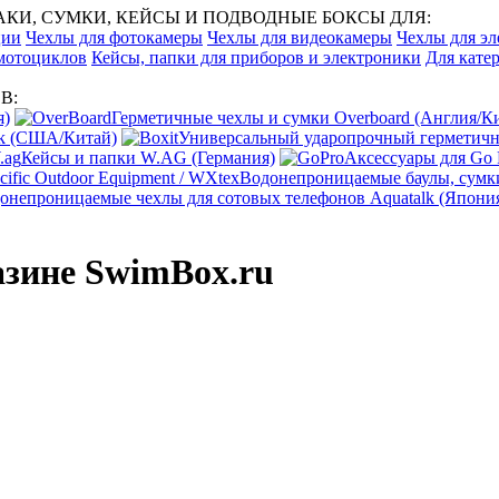
И, СУМКИ, КЕЙСЫ И ПОДВОДНЫЕ БОКСЫ ДЛЯ:
ции
Чехлы для фотокамеры
Чехлы для видеокамеры
Чехлы для эл
 мотоциклов
Кейсы, папки для приборов и электроники
Для катер
В:
я)
Герметичные чехлы и сумки Overboard (Англия/К
ak (США/Китай)
Универсальный ударопрочный герметичны
Кейсы и папки W.AG (Германия)
Аксессуары для Go
Водонепроницаемые баулы, сумки
онепроницаемые чехлы для сотовых телефонов Aquatalk (Япони
азине SwimBox.ru