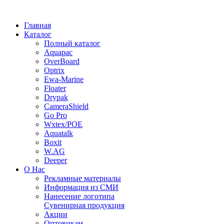
Главная
Каталог
Полный каталог
Aquapac
OverBoard
Optrix
Ewa-Marine
Floater
Drypak
CameraShield
Go Pro
Wxtex/POE
Aquatalk
Boxit
W.AG
Deeper
О Нас
Рекламные материалы
Информация из СМИ
Нанесение логотипа
Сувенирная продукция
Акции
Оптовикам