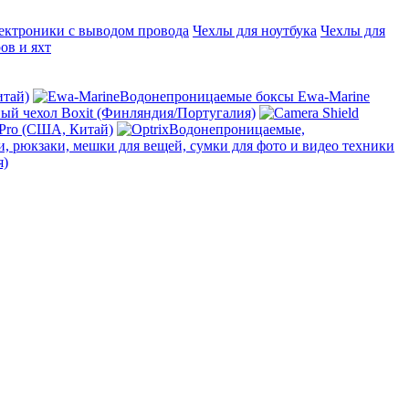
ектроники с выводом провода
Чехлы для ноутбука
Чехлы для
ов и яхт
итай)
Водонепроницаемые боксы Ewa-Marine
й чехол Boxit (Финляндия/Португалия)
 Pro (США, Китай)
Водонепроницаемые,
, рюкзаки, мешки для вещей, сумки для фото и видео техники
я)