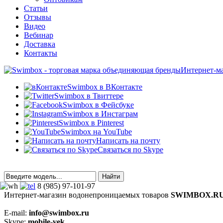
Статьи
Отзывы
Видео
Вебинар
Доставка
Контакты
Интернет-м
Swimbox в ВКонтакте
Swimbox в Твиттере
Swimbox в Фейсбуке
Swimbox в Инстаграм
Swimbox в Pinterest
Swimbox на YouTube
Написать на почту
Связаться по Skype
8 (985) 97-101-97
Интернет-магазин водонепроницаемых товаров
SWIMBOX.R
E-mail:
info@swimbox.ru
Skype:
mobile-vek