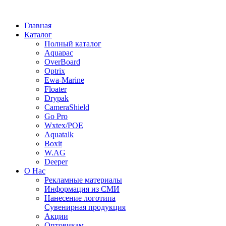
Главная
Каталог
Полный каталог
Aquapac
OverBoard
Optrix
Ewa-Marine
Floater
Drypak
CameraShield
Go Pro
Wxtex/POE
Aquatalk
Boxit
W.AG
Deeper
О Нас
Рекламные материалы
Информация из СМИ
Нанесение логотипа
Сувенирная продукция
Акции
Оптовикам