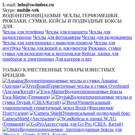
E-mail:
info@swimbox.ru
Skype:
mobile-vek
ВОДОНЕПРОНИЦАЕМЫЕ ЧЕХЛЫ, ГЕРМОМЕШКИ,
РЮКЗАКИ, СУМКИ, КЕЙСЫ И ПОДВОДНЫЕ БОКСЫ
ДЛЯ:
Чехлы для телефона
Чехлы для планшета
Чехлы для
радиостанции
Чехлы для фотокамеры
Чехлы для видеокамеры
Чехлы для электроники с выводом провода
Чехлы для
ноутбука
Чехлы для вещей и документов
Рюкзаки, сумки
сумки для велосипедов и мотоциклов
Кейсы, папки для
приборов и электроники
Для катеров и яхт
ТОЛЬКО КАЧЕСТВЕННЫЕ ТОВАРЫ ИЗВЕСТНЫХ
БРЕНДОВ:
Водонепроницаемые чехлы и сумки Aquapac
(Англия)
Герметичные чехлы и сумки Overboard
(Англия/Китай)
Водонепроницаемые боксы
Ewa-Marine (Германия)
Водонепроницаемые чехлы и
сумки Drypak (США/Китай)
Универсальный
ударопрочный герметичный чехол Boxit (Финляндия/
Португалия)
Универсальный подводный бокс
CameraShield (Австралия)
Кейсы и папки W.AG
(Германия)
Аксессуары для Go Pro (США, Китай)
Водонепроницаемые, противоударные боксы для
iPhone 5 - Optrix (США, Китай)