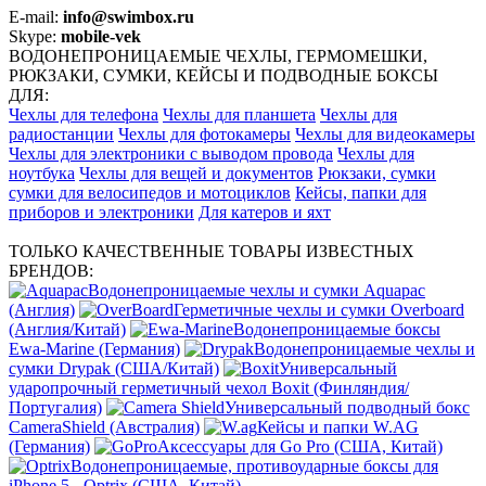
E-mail:
info@swimbox.ru
Skype:
mobile-vek
ВОДОНЕПРОНИЦАЕМЫЕ ЧЕХЛЫ, ГЕРМОМЕШКИ,
РЮКЗАКИ, СУМКИ, КЕЙСЫ И ПОДВОДНЫЕ БОКСЫ
ДЛЯ:
Чехлы для телефона
Чехлы для планшета
Чехлы для
радиостанции
Чехлы для фотокамеры
Чехлы для видеокамеры
Чехлы для электроники с выводом провода
Чехлы для
ноутбука
Чехлы для вещей и документов
Рюкзаки, сумки
сумки для велосипедов и мотоциклов
Кейсы, папки для
приборов и электроники
Для катеров и яхт
ТОЛЬКО КАЧЕСТВЕННЫЕ ТОВАРЫ ИЗВЕСТНЫХ
БРЕНДОВ:
Водонепроницаемые чехлы и сумки Aquapac
(Англия)
Герметичные чехлы и сумки Overboard
(Англия/Китай)
Водонепроницаемые боксы
Ewa-Marine (Германия)
Водонепроницаемые чехлы и
сумки Drypak (США/Китай)
Универсальный
ударопрочный герметичный чехол Boxit (Финляндия/
Португалия)
Универсальный подводный бокс
CameraShield (Австралия)
Кейсы и папки W.AG
(Германия)
Аксессуары для Go Pro (США, Китай)
Водонепроницаемые, противоударные боксы для
iPhone 5 - Optrix (США, Китай)