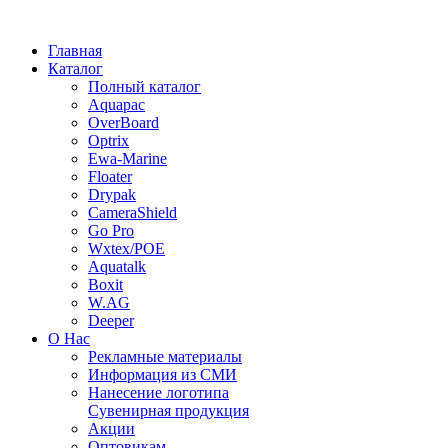
Главная
Каталог
Полный каталог
Aquapac
OverBoard
Optrix
Ewa-Marine
Floater
Drypak
CameraShield
Go Pro
Wxtex/POE
Aquatalk
Boxit
W.AG
Deeper
О Нас
Рекламные материалы
Информация из СМИ
Нанесение логотипа
Сувенирная продукция
Акции
Оптовикам