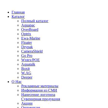
Главная
Каталог
Полный каталог
Aquapac
OverBoard
Optrix
Ewa-Marine
Floater
Drypak
CameraShield
Go Pro
Wxtex/POE
Aquatalk
Boxit
W.AG
Deeper
О Нас
Рекламные материалы
Информация из СМИ
Нанесение логотипа
Сувенирная продукция
Акции
Оптовикам