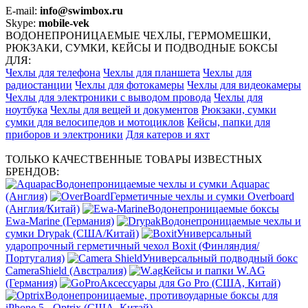
E-mail:
info@swimbox.ru
Skype:
mobile-vek
ВОДОНЕПРОНИЦАЕМЫЕ ЧЕХЛЫ, ГЕРМОМЕШКИ,
РЮКЗАКИ, СУМКИ, КЕЙСЫ И ПОДВОДНЫЕ БОКСЫ
ДЛЯ:
Чехлы для телефона
Чехлы для планшета
Чехлы для
радиостанции
Чехлы для фотокамеры
Чехлы для видеокамеры
Чехлы для электроники с выводом провода
Чехлы для
ноутбука
Чехлы для вещей и документов
Рюкзаки, сумки
сумки для велосипедов и мотоциклов
Кейсы, папки для
приборов и электроники
Для катеров и яхт
ТОЛЬКО КАЧЕСТВЕННЫЕ ТОВАРЫ ИЗВЕСТНЫХ
БРЕНДОВ:
Водонепроницаемые чехлы и сумки Aquapac
(Англия)
Герметичные чехлы и сумки Overboard
(Англия/Китай)
Водонепроницаемые боксы
Ewa-Marine (Германия)
Водонепроницаемые чехлы и
сумки Drypak (США/Китай)
Универсальный
ударопрочный герметичный чехол Boxit (Финляндия/
Португалия)
Универсальный подводный бокс
CameraShield (Австралия)
Кейсы и папки W.AG
(Германия)
Аксессуары для Go Pro (США, Китай)
Водонепроницаемые, противоударные боксы для
iPhone 5 - Optrix (США, Китай)