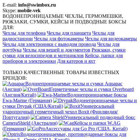
E-mail:
info@swimbox.ru
Skype:
mobile-vek
ВОДОНЕПРОНИЦАЕМЫЕ ЧЕХЛЫ, ГЕРМОМЕШКИ,
РЮКЗАКИ, СУМКИ, КЕЙСЫ И ПОДВОДНЫЕ БОКСЫ
ДЛЯ:
Чехлы для телефона
Чехлы для планшета
Чехлы для
радиостанции
Чехлы для фотокамеры
Чехлы для видеокамеры
Чехлы для электроники с выводом провода
Чехлы для
ноутбука
Чехлы для вещей и документов
Рюкзаки, сумки
сумки для велосипедов и мотоциклов
Кейсы, папки для
приборов и электроники
Для катеров и яхт
ТОЛЬКО КАЧЕСТВЕННЫЕ ТОВАРЫ ИЗВЕСТНЫХ
БРЕНДОВ:
Водонепроницаемые чехлы и сумки Aquapac
(Англия)
Герметичные чехлы и сумки Overboard
(Англия/Китай)
Водонепроницаемые боксы
Ewa-Marine (Германия)
Водонепроницаемые чехлы и
сумки Drypak (США/Китай)
Универсальный
ударопрочный герметичный чехол Boxit (Финляндия/
Португалия)
Универсальный подводный бокс
CameraShield (Австралия)
Кейсы и папки W.AG
(Германия)
Аксессуары для Go Pro (США, Китай)
Водонепроницаемые, противоударные боксы для
iPhone 5 - Optrix (США, Китай)