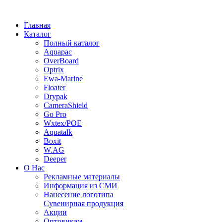
Главная
Каталог
Полный каталог
Aquapac
OverBoard
Optrix
Ewa-Marine
Floater
Drypak
CameraShield
Go Pro
Wxtex/POE
Aquatalk
Boxit
W.AG
Deeper
О Нас
Рекламные материалы
Информация из СМИ
Нанесение логотипа
Сувенирная продукция
Акции
Оптовикам