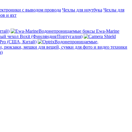
ектроники с выводом провода
Чехлы для ноутбука
Чехлы для
ов и яхт
итай)
Водонепроницаемые боксы Ewa-Marine
й чехол Boxit (Финляндия/Португалия)
 Pro (США, Китай)
Водонепроницаемые,
, рюкзаки, мешки для вещей, сумки для фото и видео техники
я)