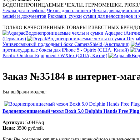
ВОДОНЕПРОНИЦАЕМЫЕ ЧЕХЛЫ, ГЕРМОМЕШКИ, РЮКЗАК
Чехлы для телефона
Чехлы для планшета
Чехлы для радиостан
вещей и документов
Рюкзаки, сумки
сумки для велосипедов и
ТОЛЬКО КАЧЕСТВЕННЫЕ ТОВАРЫ ИЗВЕСТНЫХ БРЕНДО
Водонепроницаемые чехлы и сумки Aquapac (Англи
(Германия)
Водонепроницаемые чехлы и сумки Dryp
Универсальный подводный бокс CameraShield (Австралия)
противоударные боксы для iPhone 5 - Optrix (США, Китай)
Pacific Outdoor Equipment / WXtex (США, Китай)
Вод
Заказ №35184 в интернет-маг
Вы выбрали модель:
Водонепроницаемый чехол Boxit 5.0 Dolphin Hands Free Plug 
Артикул:
5.0HFAq
Цена:
3500 рублей.
Если Вы желаете купить несколько штук одного наименования,