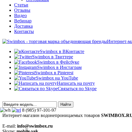
Статьи
Отзывы
Видео
Вебинар
Доставка
Контакты
Интернет-м
Swimbox в ВКонтакте
Swimbox в Твиттере
Swimbox в Фейсбуке
Swimbox в Инстаграм
Swimbox в Pinterest
Swimbox на YouTube
Написать на почту
Связаться по Skype
8 (985) 97-101-97
Интернет-магазин водонепроницаемых товаров
SWIMBOX.R
E-mail:
info@swimbox.ru
Skype:
mobile-vek