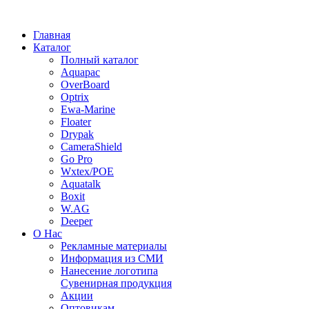
Главная
Каталог
Полный каталог
Aquapac
OverBoard
Optrix
Ewa-Marine
Floater
Drypak
CameraShield
Go Pro
Wxtex/POE
Aquatalk
Boxit
W.AG
Deeper
О Нас
Рекламные материалы
Информация из СМИ
Нанесение логотипа
Сувенирная продукция
Акции
Оптовикам