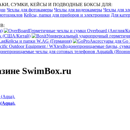
И, СУМКИ, КЕЙСЫ И ПОДВОДНЫЕ БОКСЫ ДЛЯ:
ции
Чехлы для фотокамеры
Чехлы для видеокамеры
Чехлы для эл
 мотоциклов
Кейсы, папки для приборов и электроники
Для катер
В:
я)
Герметичные чехлы и сумки Overboard (Англия/К
ak (США/Китай)
Универсальный ударопрочный герметичны
Кейсы и папки W.AG (Германия)
Аксессуары для Go
Водонепроницаемые баулы, сумки
онепроницаемые чехлы для сотовых телефонов Aquatalk (Япони
азине SwimBox.ru
(Aqua).