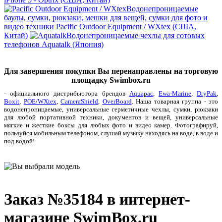
Водонепроницаемые
баулы, сумки, рюкзаки, мешки для вещей, сумки для фото и
видео техники Pacific Outdoor Equipment / WXtex (США,
Китай)
Водонепроницаемые чехлы для сотовых
телефонов Aquatalk (Япония)
Для завершения покупки Вы перенаправлены на торговую
площадку Swimbox.ru
- официального дистрибьютора брендов
Aquapac
,
Ewa-Marine
,
DryPak
,
Boxit
,
POE/WXtex
,
CameraShield
,
OverBoard
. Наша товарная группа - это
водонепроницаемые, универсальные герметичные чехлы, сумки, рюкзаки
для любой портативной техники, документов и вещей, универсальные
мягкие и жесткие боксы для любых фото и видео камер. Фотографируй,
пользуйся мобильным телефоном, слушай музыку находясь на воде, в воде и
под водой!
Заказ №35184 в интернет-
магазине SwimBox.ru