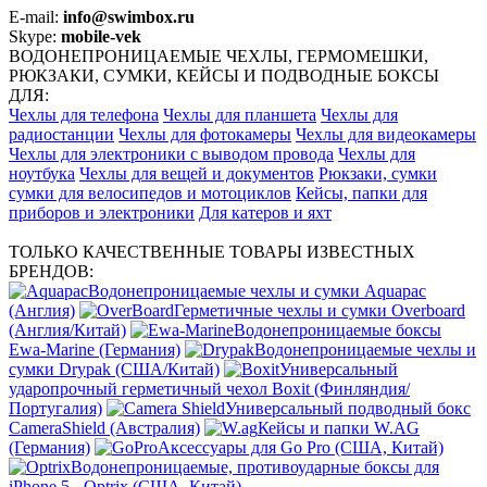
E-mail:
info@swimbox.ru
Skype:
mobile-vek
ВОДОНЕПРОНИЦАЕМЫЕ ЧЕХЛЫ, ГЕРМОМЕШКИ,
РЮКЗАКИ, СУМКИ, КЕЙСЫ И ПОДВОДНЫЕ БОКСЫ
ДЛЯ:
Чехлы для телефона
Чехлы для планшета
Чехлы для
радиостанции
Чехлы для фотокамеры
Чехлы для видеокамеры
Чехлы для электроники с выводом провода
Чехлы для
ноутбука
Чехлы для вещей и документов
Рюкзаки, сумки
сумки для велосипедов и мотоциклов
Кейсы, папки для
приборов и электроники
Для катеров и яхт
ТОЛЬКО КАЧЕСТВЕННЫЕ ТОВАРЫ ИЗВЕСТНЫХ
БРЕНДОВ:
Водонепроницаемые чехлы и сумки Aquapac
(Англия)
Герметичные чехлы и сумки Overboard
(Англия/Китай)
Водонепроницаемые боксы
Ewa-Marine (Германия)
Водонепроницаемые чехлы и
сумки Drypak (США/Китай)
Универсальный
ударопрочный герметичный чехол Boxit (Финляндия/
Португалия)
Универсальный подводный бокс
CameraShield (Австралия)
Кейсы и папки W.AG
(Германия)
Аксессуары для Go Pro (США, Китай)
Водонепроницаемые, противоударные боксы для
iPhone 5 - Optrix (США, Китай)