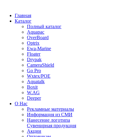
Главная
Каталог
Полный каталог
Aquapac
OverBoard
Optrix
Ewa-Marine
Floater
Drypak
CameraShield
Go Pro
Wxtex/POE
Aquatalk
Boxit
W.AG
Deeper
О Нас
Рекламные материалы
Информация из СМИ
Нанесение логотипа
Сувенирная продукция
Акции
Оптовикам