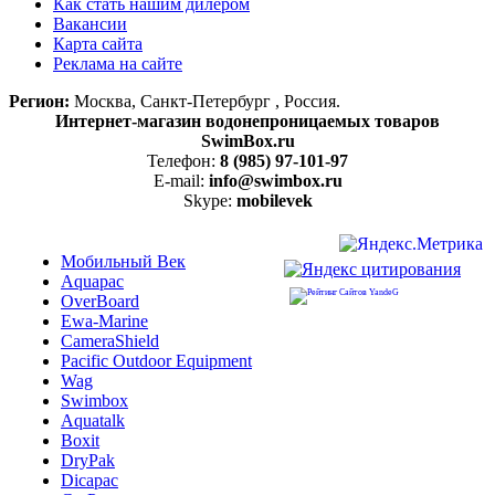
Как стать нашим дилером
Вакансии
Карта сайта
Реклама на сайте
Регион:
Москва, Санкт-Петербург , Россия.
Интернет-магазин водонепроницаемых товаров
SwimBox.ru
Телефон:
8 (985) 97-101-97
E-mail:
info@swimbox.ru
Skype:
mobilevek
Мобильный Век
Aquapac
OverBoard
Ewa-Marine
CameraShield
Pacific Outdoor Equipment
Wag
Swimbox
Aquatalk
Boxit
DryPak
Dicapac