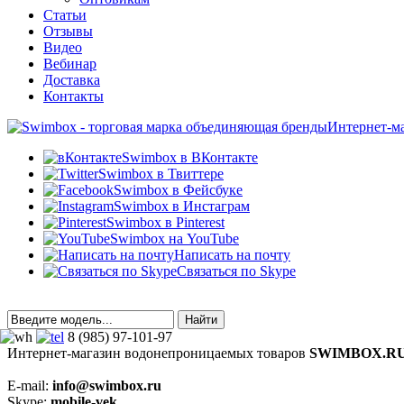
Статьи
Отзывы
Видео
Вебинар
Доставка
Контакты
Интернет-м
Swimbox в ВКонтакте
Swimbox в Твиттере
Swimbox в Фейсбуке
Swimbox в Инстаграм
Swimbox в Pinterest
Swimbox на YouTube
Написать на почту
Связаться по Skype
8 (985) 97-101-97
Интернет-магазин водонепроницаемых товаров
SWIMBOX.R
E-mail:
info@swimbox.ru
Skype:
mobile-vek