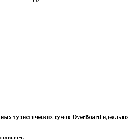
ных туристических сумок OverBoard идеально
 городом.