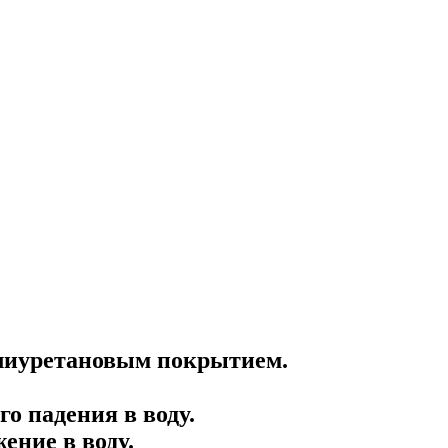
олиуретановым покрытием.
го падения в воду.
ение в воду.