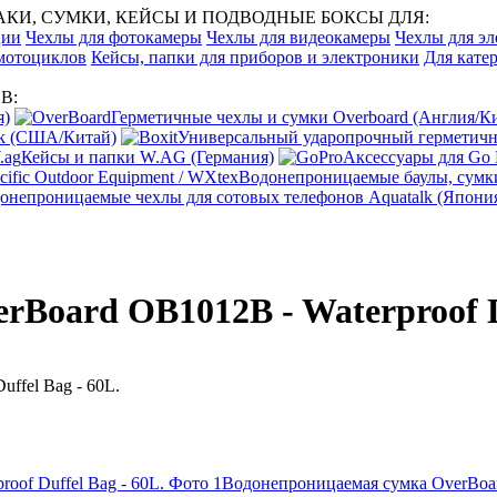
И, СУМКИ, КЕЙСЫ И ПОДВОДНЫЕ БОКСЫ ДЛЯ:
ции
Чехлы для фотокамеры
Чехлы для видеокамеры
Чехлы для эл
 мотоциклов
Кейсы, папки для приборов и электроники
Для катер
В:
я)
Герметичные чехлы и сумки Overboard (Англия/К
ak (США/Китай)
Универсальный ударопрочный герметичны
Кейсы и папки W.AG (Германия)
Аксессуары для Go
Водонепроницаемые баулы, сумки
онепроницаемые чехлы для сотовых телефонов Aquatalk (Япони
Board OB1012B - Waterproof Du
Водонепроницаемая сумка OverBoard