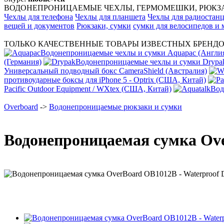
ВОДОНЕПРОНИЦАЕМЫЕ ЧЕХЛЫ, ГЕРМОМЕШКИ, РЮКЗАК
Чехлы для телефона
Чехлы для планшета
Чехлы для радиостан
вещей и документов
Рюкзаки, сумки
сумки для велосипедов и
ТОЛЬКО КАЧЕСТВЕННЫЕ ТОВАРЫ ИЗВЕСТНЫХ БРЕНДО
Водонепроницаемые чехлы и сумки Aquapac (Англи
(Германия)
Водонепроницаемые чехлы и сумки Dryp
Универсальный подводный бокс CameraShield (Австралия)
противоударные боксы для iPhone 5 - Optrix (США, Китай)
Pacific Outdoor Equipment / WXtex (США, Китай)
Вод
Overboard
->
Водонепроницаемые рюкзаки и сумки
Водонепроницаемая сумка Over