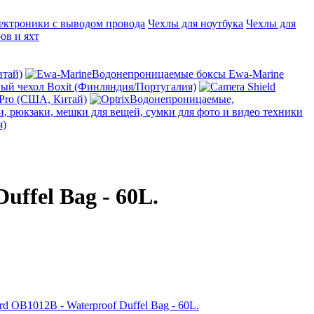
ектроники с выводом провода
Чехлы для ноутбука
Чехлы для
ов и яхт
итай)
Водонепроницаемые боксы Ewa-Marine
й чехол Boxit (Финляндия/Португалия)
 Pro (США, Китай)
Водонепроницаемые,
, рюкзаки, мешки для вещей, сумки для фото и видео техники
я)
ffel Bag - 60L.
 OB1012B - Waterproof Duffel Bag - 60L.