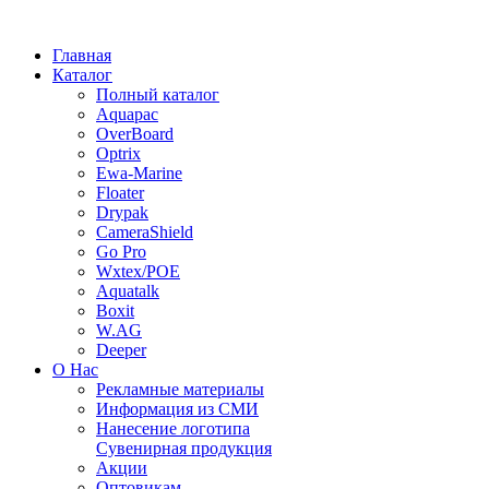
Главная
Каталог
Полный каталог
Aquapac
OverBoard
Optrix
Ewa-Marine
Floater
Drypak
CameraShield
Go Pro
Wxtex/POE
Aquatalk
Boxit
W.AG
Deeper
О Нас
Рекламные материалы
Информация из СМИ
Нанесение логотипа
Сувенирная продукция
Акции
Оптовикам