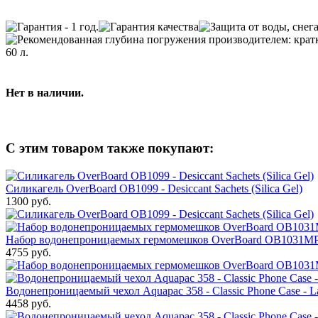
60 л.
Нет в наличии.
С этим товаром также покупают:
Силикагель OverBoard OB1099 - Desiccant Sachets (Silica Gel)
1300 руб.
Набор водонепроницаемых гермомешков OverBoard OB1031MP - Wa
4755 руб.
Водонепроницаемый чехол Aquapac 358 - Classic Phone Case - La
4458 руб.