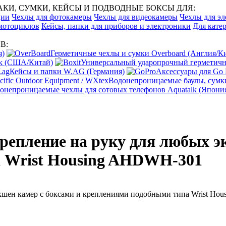
И, СУМКИ, КЕЙСЫ И ПОДВОДНЫЕ БОКСЫ ДЛЯ:
ции
Чехлы для фотокамеры
Чехлы для видеокамеры
Чехлы для эл
 мотоциклов
Кейсы, папки для приборов и электроники
Для катер
В:
я)
Герметичные чехлы и сумки Overboard (Англия/К
ak (США/Китай)
Универсальный ударопрочный герметичны
Кейсы и папки W.AG (Германия)
Аксессуары для Go
Водонепроницаемые баулы, сумки
онепроницаемые чехлы для сотовых телефонов Aquatalk (Япони
репление на руку для любых э
 Wrist Housing AHDWH-301