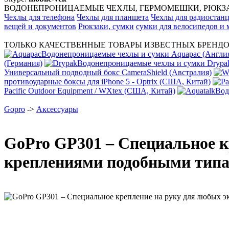
ВОДОНЕПРОНИЦАЕМЫЕ ЧЕХЛЫ, ГЕРМОМЕШКИ, РЮКЗАК
Чехлы для телефона
Чехлы для планшета
Чехлы для радиостан
вещей и документов
Рюкзаки, сумки
сумки для велосипедов и
ТОЛЬКО КАЧЕСТВЕННЫЕ ТОВАРЫ ИЗВЕСТНЫХ БРЕНДО
Водонепроницаемые чехлы и сумки Aquapac (Англи
(Германия)
Водонепроницаемые чехлы и сумки Dryp
Универсальный подводный бокс CameraShield (Австралия)
противоударные боксы для iPhone 5 - Optrix (США, Китай)
Pacific Outdoor Equipment / WXtex (США, Китай)
Вод
Gopro
->
Аксессуары
GoPro GP301 – Специальное к
креплениями подобными типа