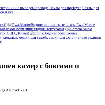
ектроники с выводом провода
Чехлы для ноутбука
Чехлы для
ов и яхт
итай)
Водонепроницаемые боксы Ewa-Marine
й чехол Boxit (Финляндия/Португалия)
 Pro (США, Китай)
Водонепроницаемые,
, рюкзаки, мешки для вещей, сумки для фото и видео техники
я)
кшен камер с боксами и