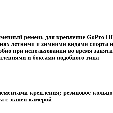
. Сменный ремень для крепление GoPro 
тиях летними и зимними видами спорта и
обно при использовании во время занят
плениями и боксами подобного типа
ементами крепления; резиновое кольц
са с экшен камерой