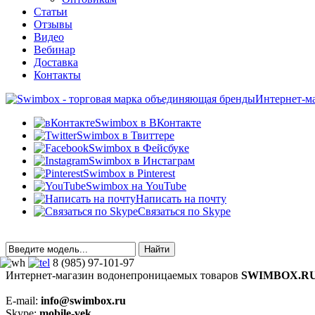
Статьи
Отзывы
Видео
Вебинар
Доставка
Контакты
Интернет-м
Swimbox в ВКонтакте
Swimbox в Твиттере
Swimbox в Фейсбуке
Swimbox в Инстаграм
Swimbox в Pinterest
Swimbox на YouTube
Написать на почту
Связаться по Skype
8 (985) 97-101-97
Интернет-магазин водонепроницаемых товаров
SWIMBOX.R
E-mail:
info@swimbox.ru
Skype:
mobile-vek