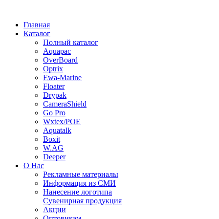
Главная
Каталог
Полный каталог
Aquapac
OverBoard
Optrix
Ewa-Marine
Floater
Drypak
CameraShield
Go Pro
Wxtex/POE
Aquatalk
Boxit
W.AG
Deeper
О Нас
Рекламные материалы
Информация из СМИ
Нанесение логотипа
Сувенирная продукция
Акции
Оптовикам