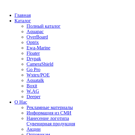
Главная
Каталог
Полный каталог
Aquapac
OverBoard
Optrix
Ewa-Marine
Floater
Drypak
CameraShield
Go Pro
Wxtex/POE
Aquatalk
Boxit
W.AG
Deeper
О Нас
Рекламные материалы
Информация из СМИ
Нанесение логотипа
Сувенирная продукция
Акции
Оптовикам