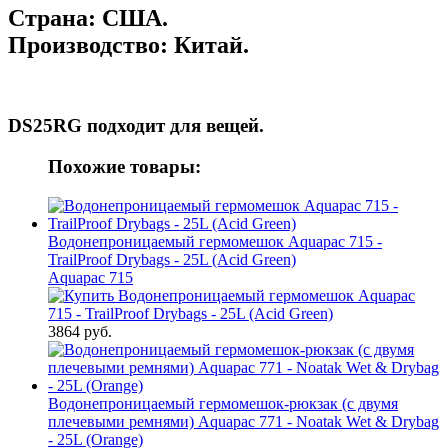
Страна:
США.
Производство:
Китай.
DS25RG подходит для
вещей.
Похожие товары:
Водонепроницаемый гермомешок Aquapac 715 -
TrailProof Drybags - 25L (Acid Green)
Aquapac 715
3864 руб.
Водонепроницаемый гермомешок-рюкзак (с двумя
плечевыми ремнями) Aquapac 771 - Noatak Wet & Drybag
- 25L (Orange)