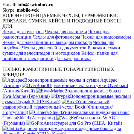
E-mail:
info@swimbox.ru
Skype:
mobile-vek
ВОДОНЕПРОНИЦАЕМЫЕ ЧЕХЛЫ, ГЕРМОМЕШКИ,
РЮКЗАКИ, СУМКИ, КЕЙСЫ И ПОДВОДНЫЕ БОКСЫ
ДЛЯ:
Чехлы для телефона
Чехлы для планшета
Чехлы для
радиостанции
Чехлы для фотокамеры
Чехлы для видеокамеры
Чехлы для электроники с выводом провода
Чехлы для
ноутбука
Чехлы для вещей и документов
Рюкзаки, сумки
сумки для велосипедов и мотоциклов
Кейсы, папки для
приборов и электроники
Для катеров и яхт
ТОЛЬКО КАЧЕСТВЕННЫЕ ТОВАРЫ ИЗВЕСТНЫХ
БРЕНДОВ:
Водонепроницаемые чехлы и сумки Aquapac
(Англия)
Герметичные чехлы и сумки Overboard
(Англия/Китай)
Водонепроницаемые боксы
Ewa-Marine (Германия)
Водонепроницаемые чехлы и
сумки Drypak (США/Китай)
Универсальный
ударопрочный герметичный чехол Boxit (Финляндия/
Португалия)
Универсальный подводный бокс
CameraShield (Австралия)
Кейсы и папки W.AG
(Германия)
Аксессуары для Go Pro (США, Китай)
Водонепроницаемые, противоударные боксы для
iPhone 5 - Optrix (США, Китай)