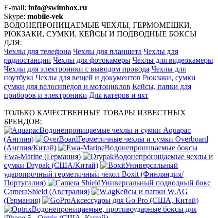
E-mail:
info@swimbox.ru
Skype:
mobile-vek
ВОДОНЕПРОНИЦАЕМЫЕ ЧЕХЛЫ, ГЕРМОМЕШКИ,
РЮКЗАКИ, СУМКИ, КЕЙСЫ И ПОДВОДНЫЕ БОКСЫ
ДЛЯ:
Чехлы для телефона
Чехлы для планшета
Чехлы для
радиостанции
Чехлы для фотокамеры
Чехлы для видеокамеры
Чехлы для электроники с выводом провода
Чехлы для
ноутбука
Чехлы для вещей и документов
Рюкзаки, сумки
сумки для велосипедов и мотоциклов
Кейсы, папки для
приборов и электроники
Для катеров и яхт
ТОЛЬКО КАЧЕСТВЕННЫЕ ТОВАРЫ ИЗВЕСТНЫХ
БРЕНДОВ:
Водонепроницаемые чехлы и сумки Aquapac
(Англия)
Герметичные чехлы и сумки Overboard
(Англия/Китай)
Водонепроницаемые боксы
Ewa-Marine (Германия)
Водонепроницаемые чехлы и
сумки Drypak (США/Китай)
Универсальный
ударопрочный герметичный чехол Boxit (Финляндия/
Португалия)
Универсальный подводный бокс
CameraShield (Австралия)
Кейсы и папки W.AG
(Германия)
Аксессуары для Go Pro (США, Китай)
Водонепроницаемые, противоударные боксы для
iPhone 5 - Optrix (США, Китай)