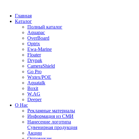
Главная
Каталог
Полный каталог
Aquapac
OverBoard
Optrix
Ewa-Marine
Floater
Drypak
CameraShield
Go Pro
Wxtex/POE
Aquatalk
Boxit
W.AG
Deeper
О Нас
Рекламные материалы
Информация из СМИ
Нанесение логотипа
Сувенирная продукция
Акции
Оптовикам