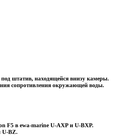
й под штатив, находящейся внизу камеры.
ления сопротивления окружающей воды.
n F5 в ewa-marine U-AXP и U-BXP.
и U-BZ.