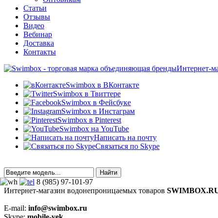
Статьи
Отзывы
Видео
Вебинар
Доставка
Контакты
Интернет-м
Swimbox в ВКонтакте
Swimbox в Твиттере
Swimbox в Фейсбуке
Swimbox в Инстаграм
Swimbox в Pinterest
Swimbox на YouTube
Написать на почту
Связаться по Skype
8 (985) 97-101-97
Интернет-магазин водонепроницаемых товаров
SWIMBOX.R
E-mail:
info@swimbox.ru
Skype:
mobile-vek