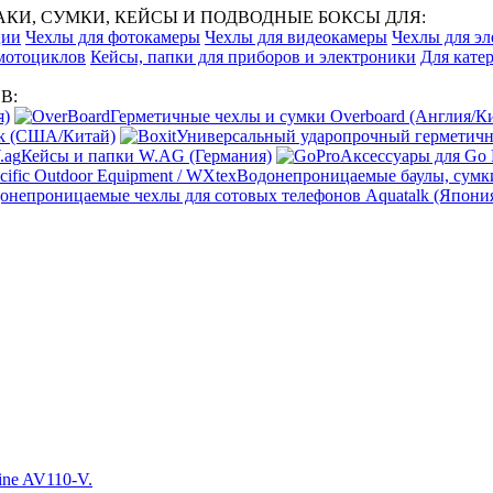
И, СУМКИ, КЕЙСЫ И ПОДВОДНЫЕ БОКСЫ ДЛЯ:
ции
Чехлы для фотокамеры
Чехлы для видеокамеры
Чехлы для эл
 мотоциклов
Кейсы, папки для приборов и электроники
Для катер
В:
я)
Герметичные чехлы и сумки Overboard (Англия/К
ak (США/Китай)
Универсальный ударопрочный герметичны
Кейсы и папки W.AG (Германия)
Аксессуары для Go
Водонепроницаемые баулы, сумки
онепроницаемые чехлы для сотовых телефонов Aquatalk (Япони
ne AV110-V.