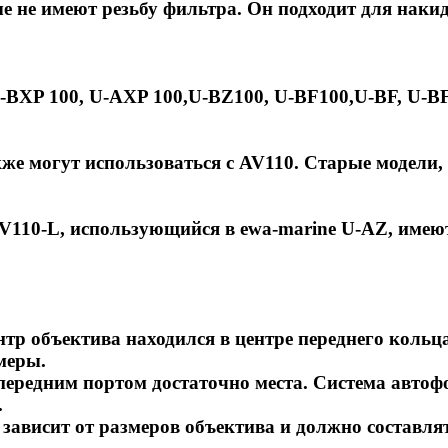
ые не имеют резьбу фильтра. Он подходит для нак
U-BXP 100, U-AXP 100,U-BZ100, U-BF100,U-BF, U-B
е могут использоваться с AV110. Старые модели, 
V110-L, использующийся в ewa-marine U-AZ, имеют
нтр объектива находился в центре переднего коль
меры.
 передним портом достаточно места. Система авто
.
зависит от размеров объектива и должно составлят