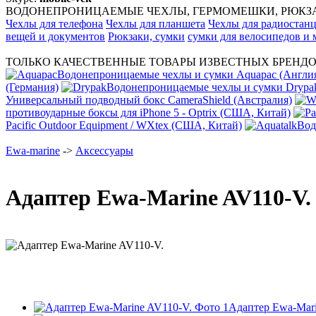
ВОДОНЕПРОНИЦАЕМЫЕ ЧЕХЛЫ, ГЕРМОМЕШКИ, РЮКЗАК
Чехлы для телефона
Чехлы для планшета
Чехлы для радиостан
вещей и документов
Рюкзаки, сумки
сумки для велосипедов и
ТОЛЬКО КАЧЕСТВЕННЫЕ ТОВАРЫ ИЗВЕСТНЫХ БРЕНДО
Водонепроницаемые чехлы и сумки Aquapac (Англи
(Германия)
Водонепроницаемые чехлы и сумки Dryp
Универсальный подводный бокс CameraShield (Австралия)
противоударные боксы для iPhone 5 - Optrix (США, Китай)
Pacific Outdoor Equipment / WXtex (США, Китай)
Вод
Ewa-marine
->
Аксессуары
Адаптер Ewa-Marine AV110-V.
Адаптер Ewa-Mari