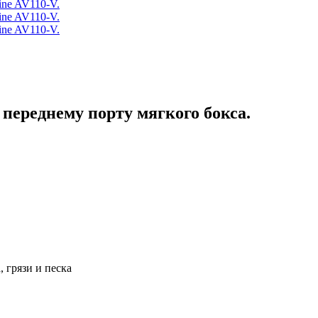
ne AV110-V.
ne AV110-V.
ne AV110-V.
переднему порту мягкого бокса.