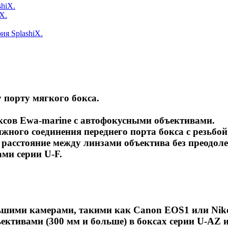
X.
 порту мягкого бокса.
ксов Ewa-marine с автофокусными объективами.
ижного соединения переднего порта бокса с резьбо
ь расстояние между линзами объектива без преодо
ами серии U-F.
льшими камерами, такими как Canon EOS1 или Niko
ективами (300 мм и больше) в боксах серии U-AZ 