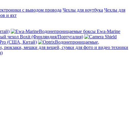
ектроники с выводом провода
Чехлы для ноутбука
Чехлы для
ов и яхт
итай)
Водонепроницаемые боксы Ewa-Marine
й чехол Boxit (Финляндия/Португалия)
 Pro (США, Китай)
Водонепроницаемые,
, рюкзаки, мешки для вещей, сумки для фото и видео техники
я)