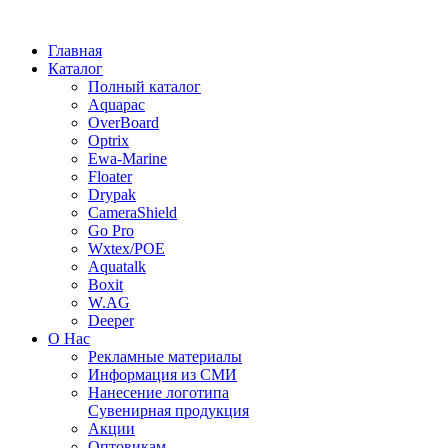
Главная
Каталог
Полный каталог
Aquapac
OverBoard
Optrix
Ewa-Marine
Floater
Drypak
CameraShield
Go Pro
Wxtex/POE
Aquatalk
Boxit
W.AG
Deeper
О Нас
Рекламные материалы
Информация из СМИ
Нанесение логотипа
Сувенирная продукция
Акции
Оптовикам