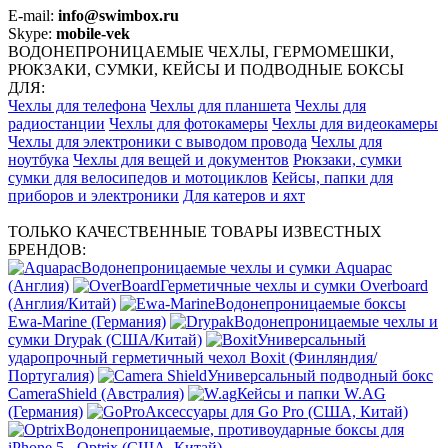
E-mail:
info@swimbox.ru
Skype:
mobile-vek
ВОДОНЕПРОНИЦАЕМЫЕ ЧЕХЛЫ, ГЕРМОМЕШКИ,
РЮКЗАКИ, СУМКИ, КЕЙСЫ И ПОДВОДНЫЕ БОКСЫ
ДЛЯ:
Чехлы для телефона
Чехлы для планшета
Чехлы для
радиостанции
Чехлы для фотокамеры
Чехлы для видеокамеры
Чехлы для электроники с выводом провода
Чехлы для
ноутбука
Чехлы для вещей и документов
Рюкзаки, сумки
сумки для велосипедов и мотоциклов
Кейсы, папки для
приборов и электроники
Для катеров и яхт
ТОЛЬКО КАЧЕСТВЕННЫЕ ТОВАРЫ ИЗВЕСТНЫХ
БРЕНДОВ:
Водонепроницаемые чехлы и сумки Aquapac
(Англия)
Герметичные чехлы и сумки Overboard
(Англия/Китай)
Водонепроницаемые боксы
Ewa-Marine (Германия)
Водонепроницаемые чехлы и
сумки Drypak (США/Китай)
Универсальный
ударопрочный герметичный чехол Boxit (Финляндия/
Португалия)
Универсальный подводный бокс
CameraShield (Австралия)
Кейсы и папки W.AG
(Германия)
Аксессуары для Go Pro (США, Китай)
Водонепроницаемые, противоударные боксы для
iPhone 5 - Optrix (США, Китай)