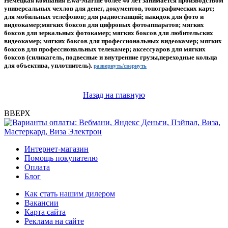
Немецкая компания Ewa-Marine более 40 лет занимается производством
универсальных чехлов для денег, документов, топографических карт;
для мобильных телефонов; для радиостанций; накидок для фото и
видеокамер;мягких боксов для цифровых фотоаппаратов; мягких
боксов для зеркальных фотокамер; мягких боксов для любительских
видеокамер; мягких боксов для профессиональных видеокамер; мягких
боксов для профессиональных телекамер; аксессуаров для мягких
боксов (силикагель, подвесные и внутренние грузы,переходные кольца
для объектива, уплотнитель).
развернуть/свернуть
Назад на главную
ВВЕРХ
Интернет-магазин
Помощь покупателю
Оплата
Блог
Как стать нашим дилером
Вакансии
Карта сайта
Реклама на сайте