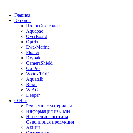
Главная
Каталог
Полный каталог
Aquapac
OverBoard
Optrix
Ewa-Marine
Floater
Drypak
CameraShield
Go Pro
Wxtex/POE
Aquatalk
Boxit
W.AG
Deeper
О Нас
Рекламные материалы
Информация из СМИ
Нанесение логотипа
Сувенирная продукция
Акции
Оптовикам