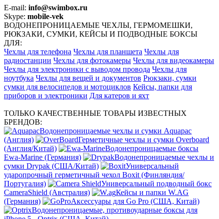
E-mail:
info@swimbox.ru
Skype:
mobile-vek
ВОДОНЕПРОНИЦАЕМЫЕ ЧЕХЛЫ, ГЕРМОМЕШКИ,
РЮКЗАКИ, СУМКИ, КЕЙСЫ И ПОДВОДНЫЕ БОКСЫ
ДЛЯ:
Чехлы для телефона
Чехлы для планшета
Чехлы для
радиостанции
Чехлы для фотокамеры
Чехлы для видеокамеры
Чехлы для электроники с выводом провода
Чехлы для
ноутбука
Чехлы для вещей и документов
Рюкзаки, сумки
сумки для велосипедов и мотоциклов
Кейсы, папки для
приборов и электроники
Для катеров и яхт
ТОЛЬКО КАЧЕСТВЕННЫЕ ТОВАРЫ ИЗВЕСТНЫХ
БРЕНДОВ:
Водонепроницаемые чехлы и сумки Aquapac
(Англия)
Герметичные чехлы и сумки Overboard
(Англия/Китай)
Водонепроницаемые боксы
Ewa-Marine (Германия)
Водонепроницаемые чехлы и
сумки Drypak (США/Китай)
Универсальный
ударопрочный герметичный чехол Boxit (Финляндия/
Португалия)
Универсальный подводный бокс
CameraShield (Австралия)
Кейсы и папки W.AG
(Германия)
Аксессуары для Go Pro (США, Китай)
Водонепроницаемые, противоударные боксы для
iPhone 5 - Optrix (США, Китай)