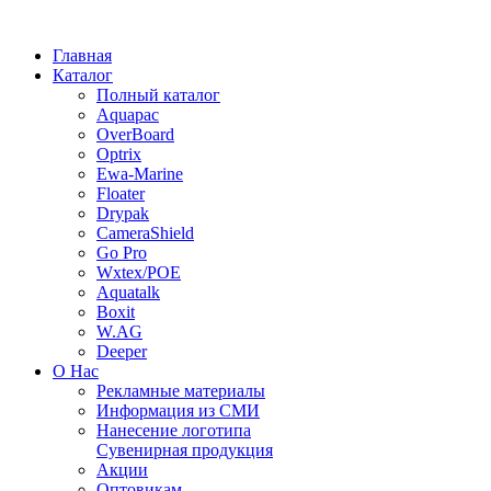
Главная
Каталог
Полный каталог
Aquapac
OverBoard
Optrix
Ewa-Marine
Floater
Drypak
CameraShield
Go Pro
Wxtex/POE
Aquatalk
Boxit
W.AG
Deeper
О Нас
Рекламные материалы
Информация из СМИ
Нанесение логотипа
Сувенирная продукция
Акции
Оптовикам