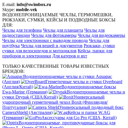
E-mail:
info@swimbox.ru
Skype:
mobile-vek
ВОДОНЕПРОНИЦАЕМЫЕ ЧЕХЛЫ, ГЕРМОМЕШКИ,
РЮКЗАКИ, СУМКИ, КЕЙСЫ И ПОДВОДНЫЕ БОКСЫ
ДЛЯ:
Чехлы для телефона
Чехлы для планшета
Чехлы для
радиостанции
Чехлы для фотокамеры
Чехлы для видеокамеры
Чехлы для электроники с выводом провода
Чехлы для
ноутбука
Чехлы для вещей и документов
Рюкзаки, сумки
сумки для велосипедов и мотоциклов
Кейсы, папки для
приборов и электроники
Для катеров и яхт
ТОЛЬКО КАЧЕСТВЕННЫЕ ТОВАРЫ ИЗВЕСТНЫХ
БРЕНДОВ:
Водонепроницаемые чехлы и сумки Aquapac
(Англия)
Герметичные чехлы и сумки Overboard
(Англия/Китай)
Водонепроницаемые боксы
Ewa-Marine (Германия)
Водонепроницаемые чехлы и
сумки Drypak (США/Китай)
Универсальный
ударопрочный герметичный чехол Boxit (Финляндия/
Португалия)
Универсальный подводный бокс
CameraShield (Австралия)
Кейсы и папки W.AG
(Германия)
Аксессуары для Go Pro (США, Китай)
Водонепроницаемые, противоударные боксы для
iPhone 5 - Optrix (США, Китай)