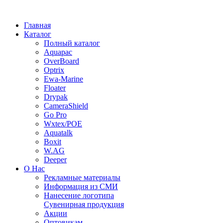
Главная
Каталог
Полный каталог
Aquapac
OverBoard
Optrix
Ewa-Marine
Floater
Drypak
CameraShield
Go Pro
Wxtex/POE
Aquatalk
Boxit
W.AG
Deeper
О Нас
Рекламные материалы
Информация из СМИ
Нанесение логотипа
Сувенирная продукция
Акции
Оптовикам